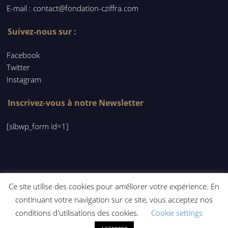
E-mail : contact@fondation-cziffra.com
Suivez-nous sur :
Facebook
Twitter
Instagram
Inscrivez-vous à notre Newsletter
[sibwp_form id=1]
Ce site utilise des cookies pour améliorer votre expérience. En
© COPYRIGHT FONDATION CZIFFRA
continuant votre navigation sur ce site, vous acceptez nos
conditions d'utilisations des cookies.
Cookie settings
Français