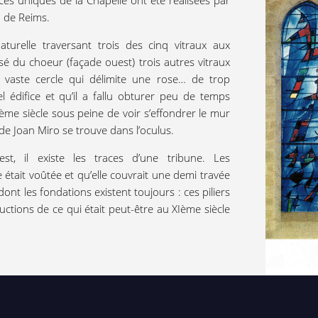
èces uniques de la Chapelle ont été réalisées par
q de Reims.
turelle traversant trois des cinq vitraux aux
é du choeur (façade ouest) trois autres vitraux
n vaste cercle qui délimite une rose… de trop
 édifice et qu’il a fallu obturer peu de temps
ème
siècle sous peine de voir s’effondrer le mur
 de Joan Miro se trouve dans l’oculus.
st, il existe les traces d’une tribune. Les
était voûtée et qu’elle couvrait une demi travée
 dont les fondations existent toujours : ces piliers
uctions de ce qui était peut-être au XI
ème
siècle