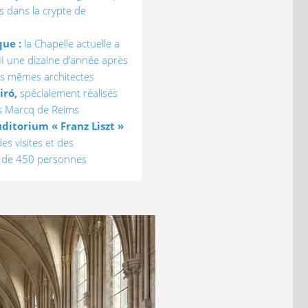
s dans la crypte de
que :
la Chapelle actuelle a
II une dizaine d’année après
es mêmes architectes
iró,
spécialement réalisés
es Marcq de Reims
uditorium « Franz Liszt »
es visites et des
c de 450 personnes