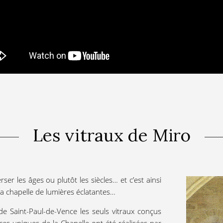
Les vitraux de Miro
rser les âges ou plutôt les siècles… et c’est ainsi
a chapelle de lumières éclatantes…
de Saint-Paul-de-Vence les seuls vitraux conçus