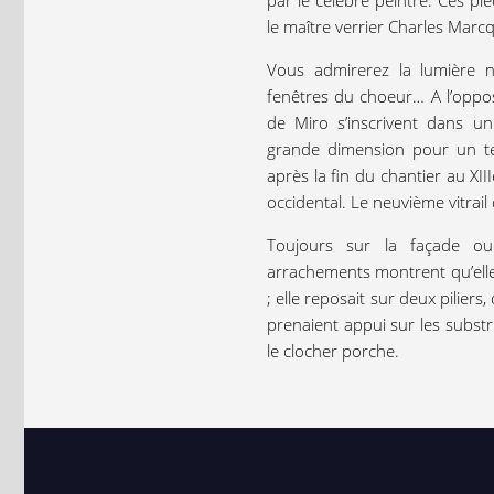
par le célèbre peintre. Ces pi
le maître verrier Charles Marc
Vous admirerez la lumière na
fenêtres du choeur… A l’oppos
de Miro s’inscrivent dans u
grande dimension pour un tel
après la fin du chantier au XIII
occidental. Le neuvième vitrail
Toujours sur la façade oue
arrachements montrent qu’elle 
; elle reposait sur deux piliers,
prenaient appui sur les substr
le clocher porche.