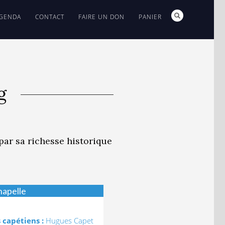
GENDA
CONTACT
FAIRE UN DON
PANIER
g
par sa richesse historique
hapelle
 capétiens :
Hugues Capet