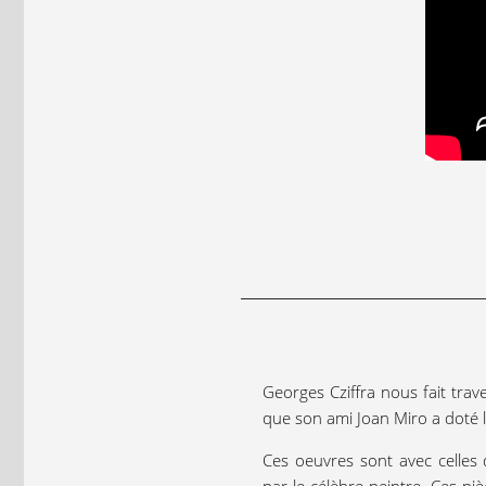
Georges Cziffra nous fait trave
que son ami Joan Miro a doté l
Ces oeuvres sont avec celles 