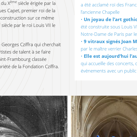
ème
e du X
siècle érigée par la
a été acclamé roi des Franc
es Capet, premier roi de la
l’ancienne Chapelle
reconstruction sur ce même
•
Un joyau de l’art gothi
e
siècle par le roi Louis VII le
été construite sous Louis V
Notre-Dame de Paris par l
•
9 vitraux signés Joan M
 Georges Cziffra qui cherchait
par le maître verrier Charl
tistes de talent à se faire
•
Elle est aujourd’hui l’a
Saint-Frambourg classée
qui accueille des concerts, d
iété de la Fondation Cziffra.
événements avec un publi