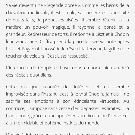
Sa vie devient une « légende dorée ». Comme les héros de la
chevalerie médiévale, il est simple, sa carrière est une suite
de hauts faits, de prouesses aisées ; il semble détenir sur la
matière un pouvoir magique, il rayonne la bonté et la
grandeur. Redresseur de torts, il redonne à Liszt et à Chopin
leur vrai visage. Cziffra prend la place laissée vacante après
Liszt et Paganini il possède le rêve et la ferveur, la griffe et le
toucher de velours. C’est Liszt ressuscité.
L’interprète de Chopin et Ravel nous emporte bien au-delà
des récitals quotidiens.
Cette musique écoutée de l’intérieur et qui semble
improvisée dans l’instant, c’est là le vrai Chopin. Jamais il ne
sacrifie ses émotions à son étincelante virtuosité. Au
contraire, il s’impose sans cesse d’en dépasser les limites. Il la
transcende, grâce à une appréhension directe de l’oeuvre et
à un formidable et bohème instinct du monde.
Depuis 1966, ce magicien du clavier, devenu mécène, se fait