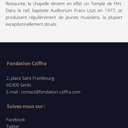
Restaurée, la chapelle devient en effet un Temple de l’Art.
Dans la nef, baptisée Auditorium Franz Liszt en 1977, se
produisent régulièrement de jeunes musiciens, la plupart
exceptionnellement doués.
Fondation Cziffra
2, place Saint Frambourg
60300 Senlis
E-mail : contact@fondation-cziffra.com
Suivez-nous sur :
Facebook
Twitter