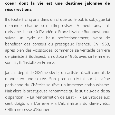
coeur dont la vie est une destinée jalonnée de
résurrections.
Il débute à cinq ans dans un cirque où le public subjugué lui
demande chaque soir d’improviser. A neuf ans, fait
rarissime, il entre à l’Académie Franz Liszt de Budapest pour
suivre un cycle de haut perfectionnement, avant de
bénéficier des conseils du prestigieux Ferenczi. En 1953,
après bien des vicissitudes, commence sa véritable carrière
de pianiste à Budapest. En octobre 1956, avec sa femme et
son fils, il s’installe en France.
Jamais depuis le XIXème siècle, un artiste n’avait conquis le
monde en une soirée. Son premier récital sur la scène
parisienne du Châtelet soulève un immense enthousiasme.
Naît alors la prestigieuse renommée qui le suit au-delà de sa
disparition : « La réincarnation de Liszt « , « Le virtuose aux
cent doigts », « L’orfèvre », « L’alchimiste » du clavier, etc..
Cziffra ne cesse d’étonner.