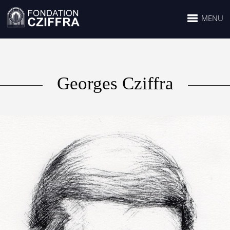
MENU
Georges Cziffra