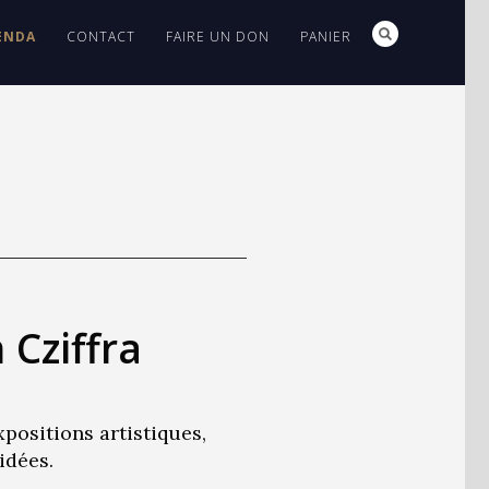
ENDA
CONTACT
FAIRE UN DON
PANIER
Cziffra
positions artistiques,
idées.