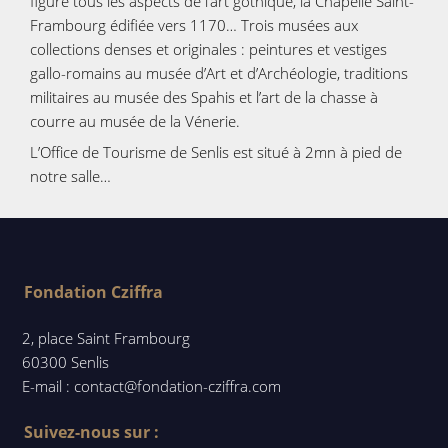
figure tous les aspects de l’art gothique, la Chapelle Saint-
Frambourg édifiée vers 1170… Trois musées aux
collections denses et originales : peintures et vestiges
gallo-romains au musée d’Art et d’Archéologie, traditions
militaires au musée des Spahis et l’art de la chasse à
courre au musée de la Vénerie.
L’Office de Tourisme de Senlis est situé à 2mn à pied de
notre salle…
Fondation Cziffra
2, place Saint Frambourg
60300 Senlis
E-mail : contact@fondation-cziffra.com
Suivez-nous sur :