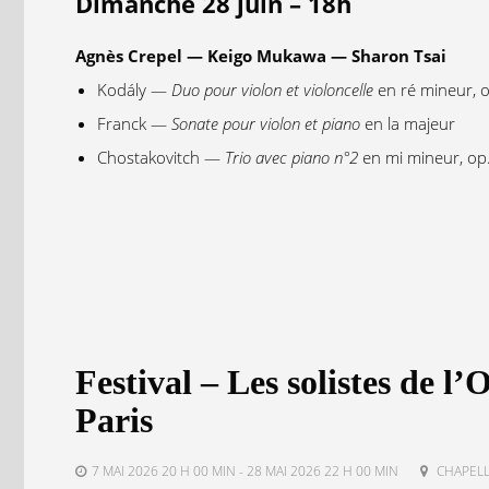
Dimanche 28 juin – 18h
Agnès Crepel — Keigo Mukawa — Sharon Tsai
Kodály —
Duo pour violon et violoncelle
en ré mineur, o
Franck —
Sonate pour violon et piano
en la majeur
Chostakovitch —
Trio avec piano n°2
en mi mineur, op
Festival – Les solistes de l
Paris
7 MAI 2026 20 H 00 MIN - 28 MAI 2026 22 H 00 MIN
CHAPELL