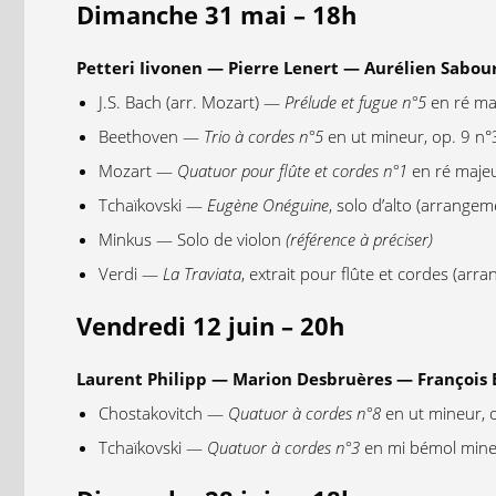
Dimanche 31 mai – 18h
Petteri Iivonen — Pierre Lenert — Aurélien Sabou
J.S. Bach (arr. Mozart) —
Prélude et fugue n°5
en ré ma
Beethoven —
Trio à cordes n°5
en ut mineur, op. 9 n°
Mozart —
Quatuor pour flûte et cordes n°1
en ré majeu
Tchaïkovski —
Eugène Onéguine
, solo d’alto (arrangem
Minkus — Solo de violon
(référence à préciser)
Verdi —
La Traviata
, extrait pour flûte et cordes (arr
Vendredi 12 juin – 20h
Laurent Philipp — Marion Desbruères — François 
Chostakovitch —
Quatuor à cordes n°8
en ut mineur, 
Tchaïkovski —
Quatuor à cordes n°3
en mi bémol mine