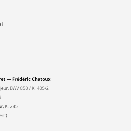
ui
ret — Frédéric Chatoux
jeur, BWV 850 / K. 405/2
3
r, K. 285
ent)