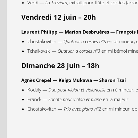
Verdi —
La Traviata
, extrait pour flûte et cordes (arr
Vendredi 12 juin – 20h
Laurent Philipp — Marion Desbruères — François 
Chostakovitch —
Quatuor à cordes n°8
en ut mineur, 
Tchaïkovski —
Quatuor à cordes n°3
en mi bémol mine
Dimanche 28 juin – 18h
Agnès Crepel — Keigo Mukawa — Sharon Tsai
Kodály —
Duo pour violon et violoncelle
en ré mineur, o
Franck —
Sonate pour violon et piano
en la majeur
Chostakovitch —
Trio avec piano n°2
en mi mineur, op