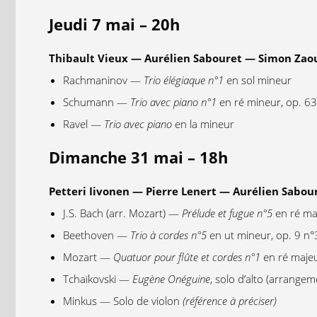
Jeudi 7 mai – 20h
Thibault Vieux — Aurélien Sabouret — Simon Zao
Rachmaninov —
Trio élégiaque n°1
en sol mineur
Schumann —
Trio avec piano n°1
en ré mineur, op. 63
Ravel —
Trio avec piano
en la mineur
Dimanche 31 mai – 18h
Petteri Iivonen — Pierre Lenert — Aurélien Sabou
J.S. Bach (arr. Mozart) —
Prélude et fugue n°5
en ré ma
Beethoven —
Trio à cordes n°5
en ut mineur, op. 9 n°
Mozart —
Quatuor pour flûte et cordes n°1
en ré majeu
Tchaïkovski —
Eugène Onéguine
, solo d’alto (arrangem
Minkus — Solo de violon
(référence à préciser)