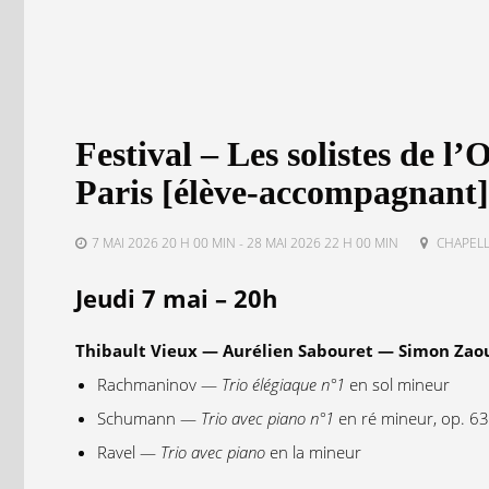
Festival – Les solistes de l
Paris [élève-accompagnant]
7 MAI 2026 20 H 00 MIN - 28 MAI 2026 22 H 00 MIN
CHAPELL
Jeudi 7 mai – 20h
Thibault Vieux — Aurélien Sabouret — Simon Zao
Rachmaninov —
Trio élégiaque n°1
en sol mineur
Schumann —
Trio avec piano n°1
en ré mineur, op. 63
Ravel —
Trio avec piano
en la mineur