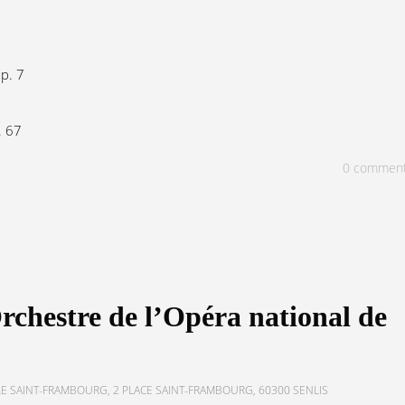
p. 7
. 67
0
commen
’Orchestre de l’Opéra national de
E SAINT-FRAMBOURG, 2 PLACE SAINT-FRAMBOURG, 60300 SENLIS