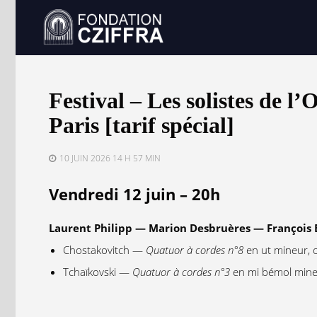
Festival – Les solistes de l
Paris [tarif spécial]
10 JUIN 2026 14 H 57 MIN
Vendredi 12 juin – 20h
Laurent Philipp — Marion Desbruères — François 
Chostakovitch —
Quatuor à cordes n°8
en ut mineur, 
Tchaïkovski —
Quatuor à cordes n°3
en mi bémol mine