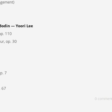
angement)
Bodin — Yoori Lee
op. 110
ur, op. 30
p. 7
. 67
0
commen