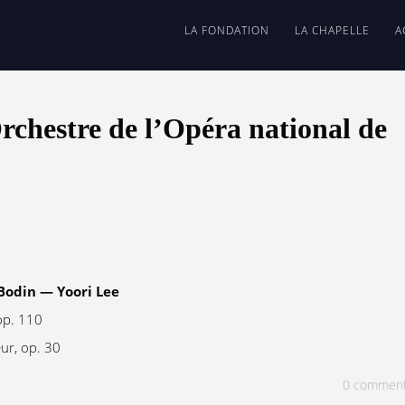
LA FONDATION
LA CHAPELLE
A
’Orchestre de l’Opéra national de
Bodin — Yoori Lee
op. 110
ur, op. 30
0
commen