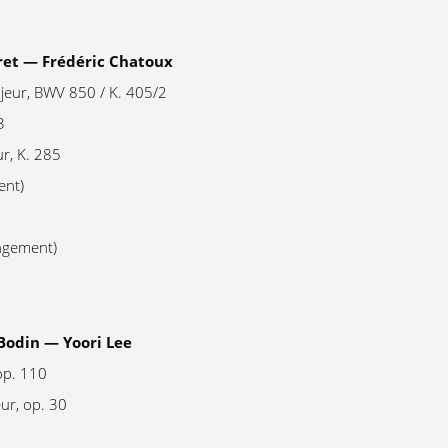
ret — Frédéric Chatoux
jeur, BWV 850 / K. 405/2
3
r, K. 285
ent)
angement)
Bodin — Yoori Lee
op. 110
ur, op. 30